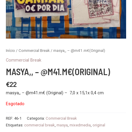
Início
/
Commercial Break
/ masya,, – @m41.m€(Original)
Commercial Break
MASYA,, – @M41.M€(ORIGINAL)
€
22
masya,, – @m41.m€ (Original) – 7,0 x 15,1x 0,4 cm
Esgotado
REF:
46-1
Categoria:
Commercial Break
Etiquetas:
commercial break
,
masya
,
mixedmedia
,
original