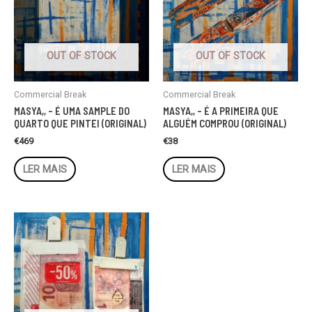
OUT OF STOCK
OUT OF STOCK
Commercial Break
Commercial Break
MASYA,, – É UMA SAMPLE DO
MASYA,, – É A PRIMEIRA QUE
QUARTO QUE PINTEI (ORIGINAL)
ALGUÉM COMPROU (ORIGINAL)
€
469
€
38
LER MAIS
LER MAIS