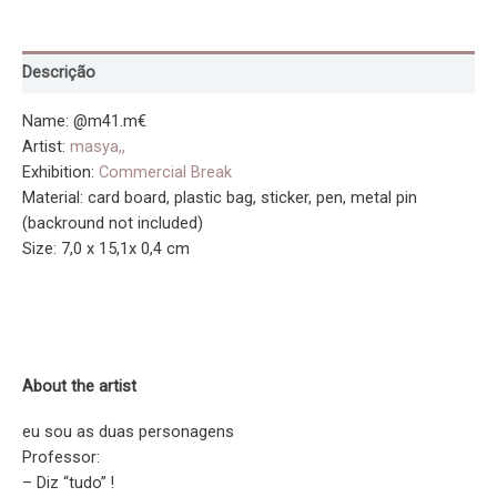
Descrição
Name: @m41.m€
Artist:
masya,,
Exhibition:
Commercial Break
Material: card board, plastic bag, sticker, pen, metal pin
(backround not included)
Size: 7,0 x 15,1x 0,4 cm
About the artist
eu sou as duas personagens
Professor:
– Diz “tudo” !