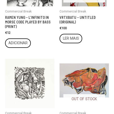
Commercial Break
Commercial Break
RAMEN YUNG – L’INFINITO IN
VRTXBATU – UNTITLED
MORSE CODE PLAYED BY BASS
(ORIGINAL)
(PRINT)
€
100
€
12
LER MAIS
ADICIONAR
OUT OF STOCK
Commercial Break
Commercial Break