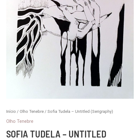
Início
/
Olho Tenebre
/ Sofia Tudela – Untitled (Serigraphy)
Olho Tenebre
SOFIA TUDELA – UNTITLED