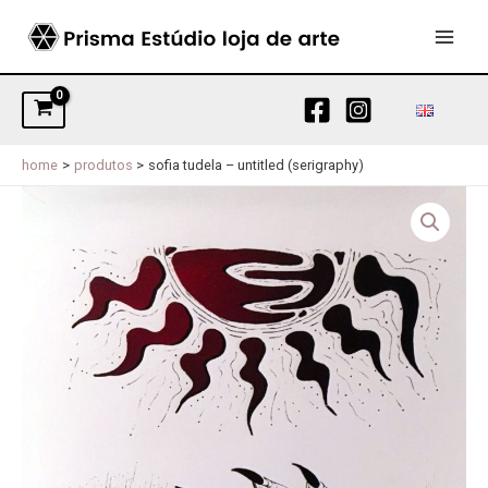
Skip
to
MAI
content
MEN
home
produtos
sofia tudela – untitled (serigraphy)