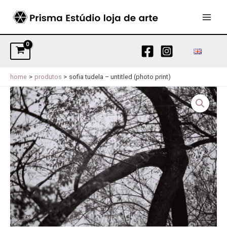
Skip
to
MAI
content
MEN
home
produtos
sofia tudela – untitled (photo print)