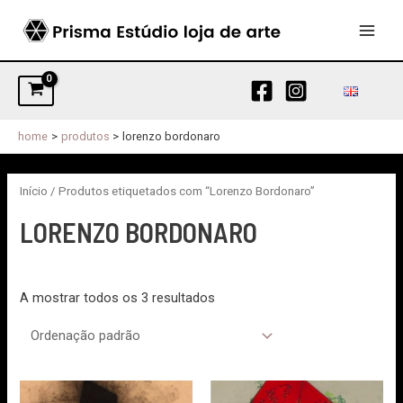
Skip
to
MAI
content
MEN
home
produtos
lorenzo bordonaro
Início
/ Produtos etiquetados com “Lorenzo Bordonaro”
LORENZO BORDONARO
A mostrar todos os 3 resultados